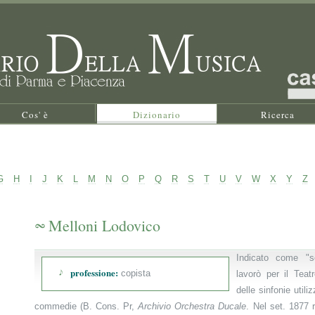
Cos' è
Dizionario
Ricerca
G
H
I
J
K
L
M
N
O
P
Q
R
S
T
U
V
W
X
Y
Z
Melloni Lodovico
Indicato come "s
professione:
copista
lavorò per il Teat
delle sinfonie utili
commedie (B. Cons. Pr,
Archivio Orchestra Ducale
. Nel set. 1877 ri