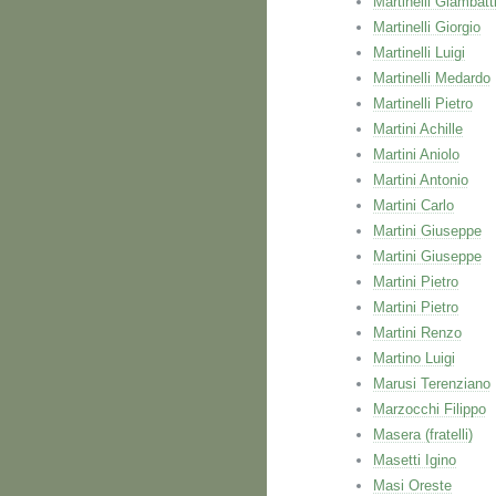
Martinelli Giambatt
Martinelli Giorgio
Martinelli Luigi
Martinelli Medardo
Martinelli Pietro
Martini Achille
Martini Aniolo
Martini Antonio
Martini Carlo
Martini Giuseppe
Martini Giuseppe
Martini Pietro
Martini Pietro
Martini Renzo
Martino Luigi
Marusi Terenziano
Marzocchi Filippo
Masera (fratelli)
Masetti Igino
Masi Oreste