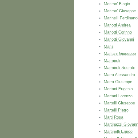
Marimo' Biagio
Marimo' Giuseppe
Marinelli Ferdinand
Mariotti Andrea
Mariotti Corinno
Mariotti Giovanni
Maris
Marliani Giuseppe
Marmiroli
Marmiroli Socrate
Marra Alessandro
Marra Giuseppe
Martani Eugenio
Martani Lorenzo
Martelli Giuseppe
Martelli Pietro
Marti Rosa
Martinazzi Giovann
Martinelli Enrico