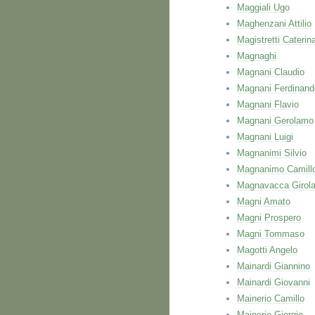
Maggiali Ugo
Maghenzani Attilio
Magistretti Caterin
Magnaghi
Magnani Claudio
Magnani Ferdinand
Magnani Flavio
Magnani Gerolamo
Magnani Luigi
Magnanimi Silvio
Magnanimo Camill
Magnavacca Girol
Magni Amato
Magni Prospero
Magni Tommaso
Magotti Angelo
Mainardi Giannino
Mainardi Giovanni
Mainerio Camillo
Mainerio Giorgio