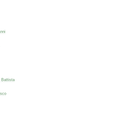
nni
 Battista
esco