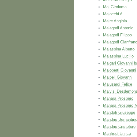
Maj Girolama
Majocchi A.
Majre Angiola
Malagodi Antonio
Malagodi Filippo
Malagodi Gianfran
Malaspina Alberto
Malaspina Lucilio
Malgari Giovanni ba
Maloberti Giovanni
Malpeli Giovanni
Malusardi Felice
Malvisi Desdemon
Manara Prospero
Manara Prospero M
Mandoti Giuseppe
Mandrio Bernardin
Mandrio Cristoforo
Manfredi Enrico