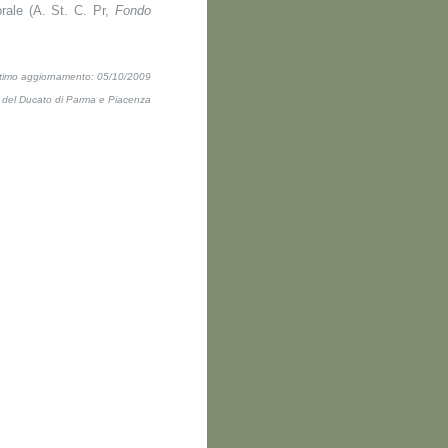
orale (A. St. C. Pr,
Fondo
ltimo aggiornamento: 05/10/2009
ti del Ducato di Parma e Piacenza