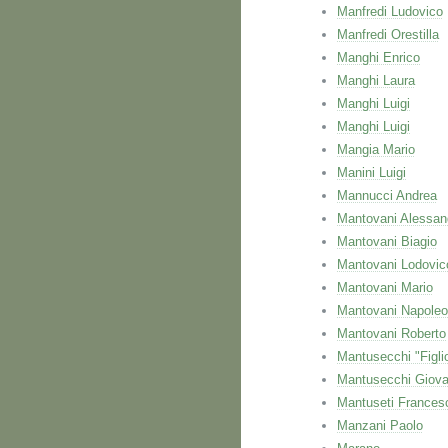
Manfredi Ludovico
Manfredi Orestilla
Manghi Enrico
Manghi Laura
Manghi Luigi
Manghi Luigi
Mangia Mario
Manini Luigi
Mannucci Andrea
Mantovani Alessan
Mantovani Biagio
Mantovani Lodovic
Mantovani Mario
Mantovani Napole
Mantovani Roberto
Mantusecchi "Figli
Mantusecchi Giova
Mantuseti Frances
Manzani Paolo