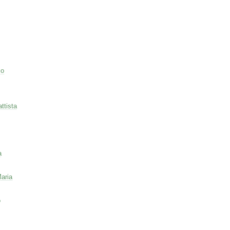
co
ttista
a
aria
o