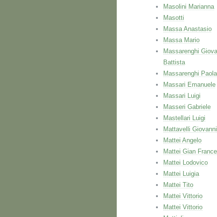
Masolini Marianna
Masotti
Massa Anastasio
Massa Mario
Massarenghi Giova
Battista
Massarenghi Paola
Massari Emanuele
Massari Luigi
Masseri Gabriele
Mastellari Luigi
Mattavelli Giovanni
Mattei Angelo
Mattei Gian Franc
Mattei Lodovico
Mattei Luigia
Mattei Tito
Mattei Vittorio
Mattei Vittorio