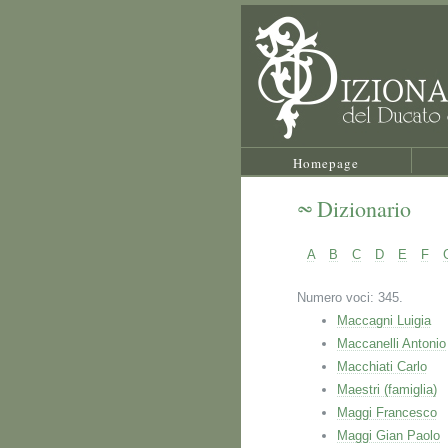
Homepage
Dizionario
A
B
C
D
E
F
Numero voci: 345.
Maccagni Luigia
Maccanelli Antonio
Macchiati Carlo
Maestri (famiglia)
Maggi Francesco
Maggi Gian Paolo