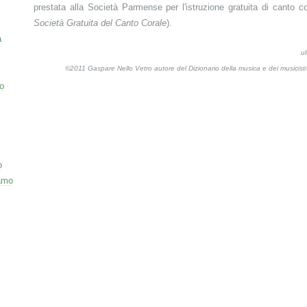
prestata alla Società Parmense per l'istruzione gratuita di canto c
Società Gratuita del Canto Corale
).
a
u
©2011 Gaspare Nello Vetro autore del Dizionario della musica e dei musicis
o
o
amo