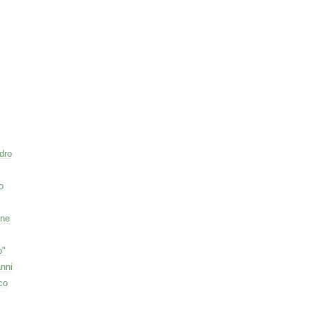
dro
o
one
o"
nni
co