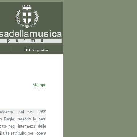
Bibliografia
stampa
ergente", nel nov. 1855
ro Regio, traendo le parti
zzate negli intermezzi delle
sulta retribuito per l'opera