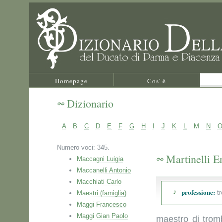
Homepage
Cos' è
Dizionario
A
B
C
D
E
F
G
H
I
J
K
L
M
N
Numero voci: 345.
Martinelli E
Maccagni Luigia
Maccanelli Antonio
Macchiati Carlo
professione:
t
Maestri (famiglia)
Maggi Francesco
Maggi Gian Paolo
maestro di trom