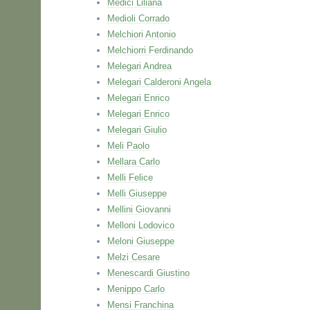
Medici Liliana
Medioli Corrado
Melchiori Antonio
Melchiorri Ferdinando
Melegari Andrea
Melegari Calderoni Angela
Melegari Enrico
Melegari Enrico
Melegari Giulio
Meli Paolo
Mellara Carlo
Melli Felice
Melli Giuseppe
Mellini Giovanni
Melloni Lodovico
Meloni Giuseppe
Melzi Cesare
Menescardi Giustino
Menippo Carlo
Mensi Franchina