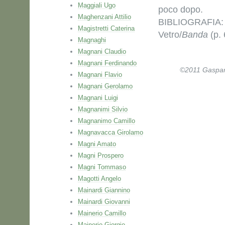
Maggiali Ugo
poco dopo.
Maghenzani Attilio
BIBLIOGRAFIA:
Magistretti Caterina
Vetro/
Banda
(p. 
Magnaghi
Magnani Claudio
Magnani Ferdinando
©2011 Gaspare 
Magnani Flavio
Magnani Gerolamo
Magnani Luigi
Magnanimi Silvio
Magnanimo Camillo
Magnavacca Girolamo
Magni Amato
Magni Prospero
Magni Tommaso
Magotti Angelo
Mainardi Giannino
Mainardi Giovanni
Mainerio Camillo
Mainerio Giorgio