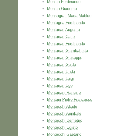
Monica Ferdinando
Monica Giacomo
Monsagrati Maria Matilde
Montagna Ferdinando
Montanari Augusto
Montanari Carlo
Montanari Ferdinando
Montanari Giambattista
Montanari Giuseppe
Montanari Guido
Montanari Linda
Montanari Luigi
Montanari Ugo
Montanarii Ranuzio
Montani Pietro Francesco
Montecchi Alcide
Montecchi Annibale
Montecchi Demetrio
Montecchi Egisto
Montecchi Gaetano