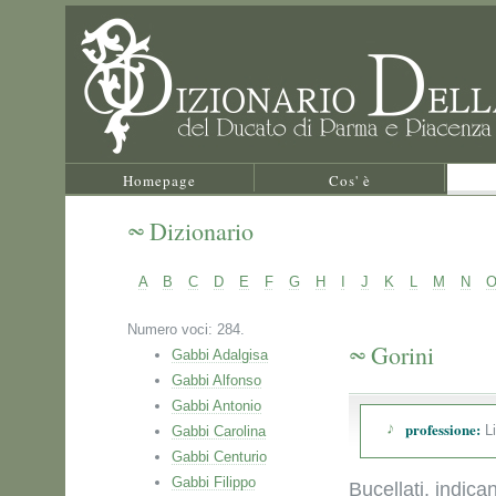
Homepage
Cos' è
Dizionario
A
B
C
D
E
F
G
H
I
J
K
L
M
N
Numero voci: 284.
Gorini
Gabbi Adalgisa
Gabbi Alfonso
Gabbi Antonio
professione:
Li
Gabbi Carolina
Gabbi Centurio
Gabbi Filippo
Bucellati, indica