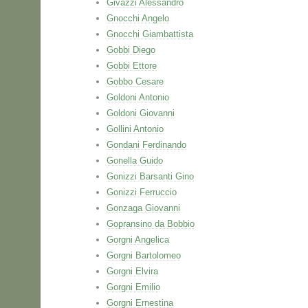
Givazzi Alessandro
Gnocchi Angelo
Gnocchi Giambattista
Gobbi Diego
Gobbi Ettore
Gobbo Cesare
Goldoni Antonio
Goldoni Giovanni
Gollini Antonio
Gondani Ferdinando
Gonella Guido
Gonizzi Barsanti Gino
Gonizzi Ferruccio
Gonzaga Giovanni
Gopransino da Bobbio
Gorgni Angelica
Gorgni Bartolomeo
Gorgni Elvira
Gorgni Emilio
Gorgni Ernestina