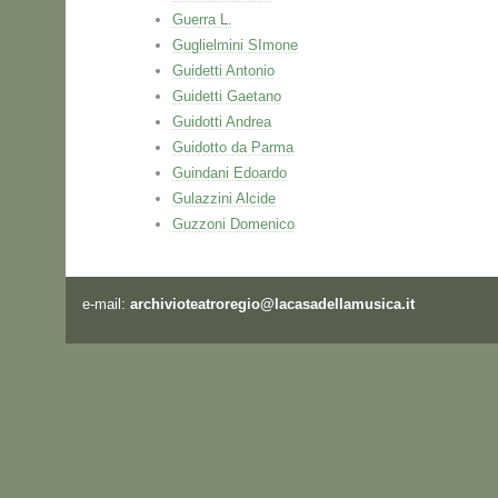
Guerra L.
Guglielmini SImone
Guidetti Antonio
Guidetti Gaetano
Guidotti Andrea
Guidotto da Parma
Guindani Edoardo
Gulazzini Alcide
Guzzoni Domenico
e-mail:
archivioteatroregio@lacasadellamusica.it