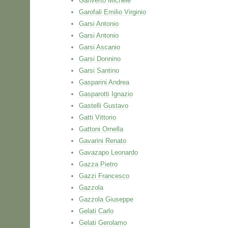
Gariverto Michele
Garofali Emilio Virginio
Garsi Antonio
Garsi Antonio
Garsi Ascanio
Garsi Donnino
Garsi Santino
Gasparini Andrea
Gasparotti Ignazio
Gastelli Gustavo
Gatti Vittorio
Gattoni Ornella
Gavarini Renato
Gavazapo Leonardo
Gazza Pietro
Gazzi Francesco
Gazzola
Gazzola Giuseppe
Gelati Carlo
Gelati Gerolamo