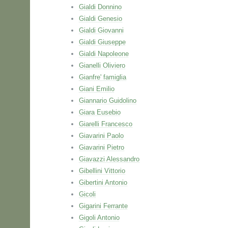
Gialdi Donnino
Gialdi Genesio
Gialdi Giovanni
Gialdi Giuseppe
Gialdi Napoleone
Gianelli Oliviero
Gianfre' famiglia
Giani Emilio
Giannario Guidolino
Giara Eusebio
Giarelli Francesco
Giavarini Paolo
Giavarini Pietro
Giavazzi Alessandro
Gibellini Vittorio
Gibertini Antonio
Gicoli
Gigarini Ferrante
Gigoli Antonio