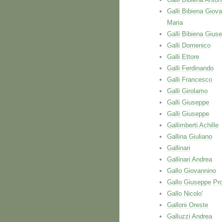
Galli Bibiena Giova
Maria
Galli Bibiena Gius
Galli Domenico
Galli Ettore
Galli Ferdinando
Galli Francesco
Galli Girolamo
Galli Giuseppe
Galli Giuseppe
Gallimberti Achille
Gallina Giuliano
Gallinari
Gallinari Andrea
Gallo Giovannino
Gallo Giuseppe Pr
Gallo Nicolo'
Galloni Oreste
Galluzzi Andrea