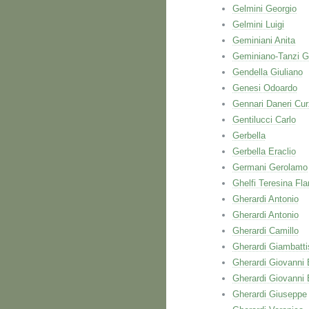
Gelmini Georgio
Gelmini Luigi
Geminiani Anita
Geminiano-Tanzi G
Gendella Giuliano
Genesi Odoardo
Gennari Daneri Cur
Gentilucci Carlo
Gerbella
Gerbella Eraclio
Germani Gerolamo
Ghelfi Teresina Fla
Gherardi Antonio
Gherardi Antonio
Gherardi Camillo
Gherardi Giambatti
Gherardi Giovanni 
Gherardi Giovanni 
Gherardi Giuseppe