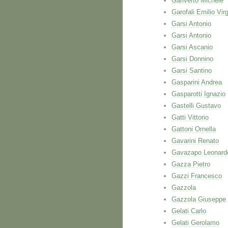
Gariverto Michele
Garofali Emilio Virg
Garsi Antonio
Garsi Antonio
Garsi Ascanio
Garsi Donnino
Garsi Santino
Gasparini Andrea
Gasparotti Ignazio
Gastelli Gustavo
Gatti Vittorio
Gattoni Ornella
Gavarini Renato
Gavazapo Leonard
Gazza Pietro
Gazzi Francesco
Gazzola
Gazzola Giuseppe
Gelati Carlo
Gelati Gerolamo