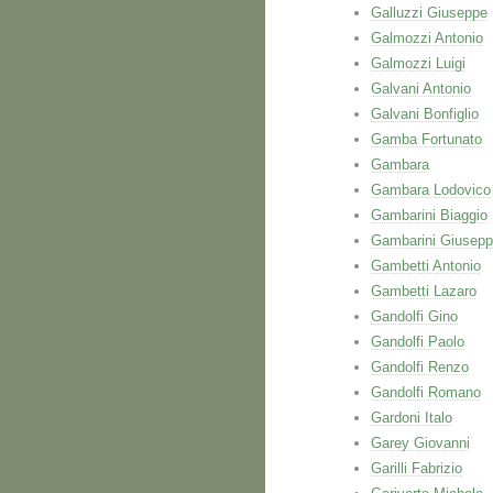
Galluzzi Giuseppe
Galmozzi Antonio
Galmozzi Luigi
Galvani Antonio
Galvani Bonfiglio
Gamba Fortunato
Gambara
Gambara Lodovico
Gambarini Biaggio
Gambarini Giusep
Gambetti Antonio
Gambetti Lazaro
Gandolfi Gino
Gandolfi Paolo
Gandolfi Renzo
Gandolfi Romano
Gardoni Italo
Garey Giovanni
Garilli Fabrizio