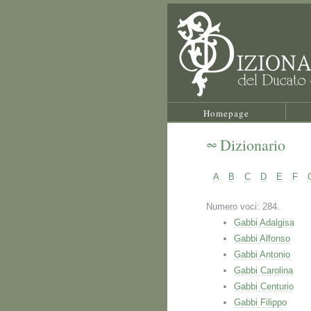
Homepage
Dizionario
A
B
C
D
E
F
Numero voci: 284.
Gabbi Adalgisa
Gabbi Alfonso
Gabbi Antonio
Gabbi Carolina
Gabbi Centurio
Gabbi Filippo