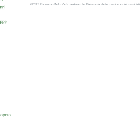
©2011 Gaspare Nello Vetro autore del Dizionario della musica e dei musicis
nni
eppe
ospero