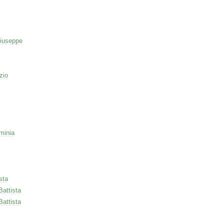
iuseppe
zio
minia
sta
Battista
Battista