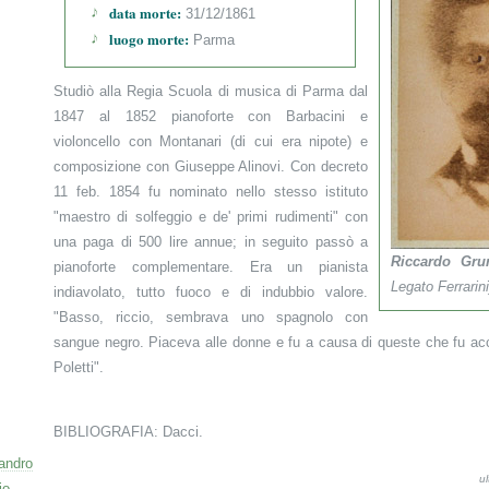
data morte:
31/12/1861
luogo morte:
Parma
Studiò alla Regia Scuola di musica di Parma dal
1847 al 1852 pianoforte con Barbacini e
violoncello con Montanari (di cui era nipote) e
composizione con Giuseppe Alinovi. Con decreto
11 feb. 1854 fu nominato nello stesso istituto
"maestro di solfeggio e de' primi rudimenti" con
una paga di 500 lire annue; in seguito passò a
Riccardo Gru
pianoforte complementare. Era un pianista
Legato Ferrarini
indiavolato, tutto fuoco e di indubbio valore.
"Basso, riccio, sembrava uno spagnolo con
sangue negro. Piaceva alle donne e fu a causa di queste che fu acc
Poletti".
BIBLIOGRAFIA: Dacci.
sandro
u
io