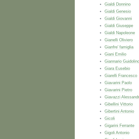
Gialdi Donnino
Gialdi Genesio
Gialdi Giovanni
Gialdi Giuseppe
Gialdi Napoleone
Gianelli Oliviero
Gianfre' famiglia
Giani Emilio
Giannario Guidolin
Giara Eusebio
Giarelli Francesco
Giavarini Paolo
Giavarini Pietro
Giavazzi Alessand
Gibellini Vittorio
Gibertini Antonio
Gicoli
Gigarini Ferrante
Gigoli Antonio