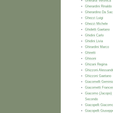
Gherardi Veronica
Gherardini Rinaldo
Gherardino Da Sac
Ghezzi Luigi
Ghezzi Michele
Ghidetti Gaetano
Ghidini Carlo
Ghidini Livia
Ghirardini Marco
Ghiretti
Ghisoni
Ghizani Regina
Ghizzoni Alessand
Ghizzoni Gaetano
Giacomelli Gemini
Giacometti France
Giacomo (Jacopo)
Secondo
Giacopelli Giacom
Giacopelli Giusepp