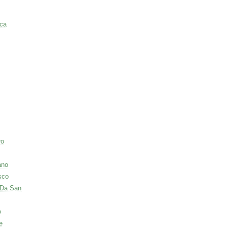
ca
ro
ano
sco
 Da San
o
e