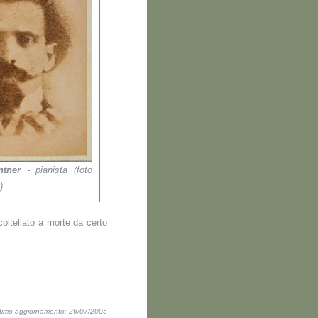
ntner
- pianista (foto
)
oltellato a morte da certo
ltimo aggiornamento: 26/07/2005