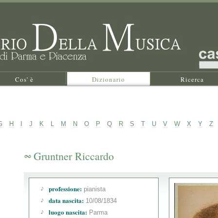
Cos' è
Dizionario
Ricerca
G
H
I
J
K
L
M
N
O
P
Q
R
S
T
U
V
W
X
Y
Z
Gruntner Riccardo
professione:
pianista
data nascita:
10/08/1834
luogo nascita:
Parma