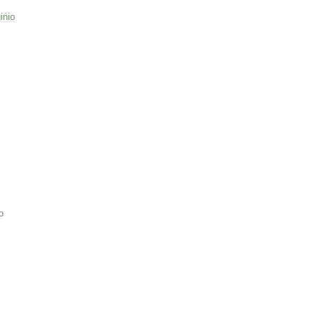
inio
o