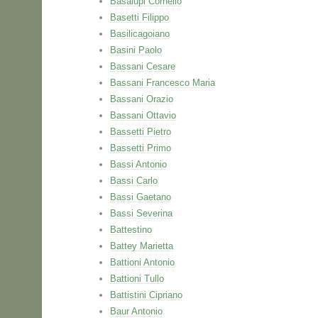
Basalupi Cornelio
Basetti Filippo
Basilicagoiano
Basini Paolo
Bassani Cesare
Bassani Francesco Maria
Bassani Orazio
Bassani Ottavio
Bassetti Pietro
Bassetti Primo
Bassi Antonio
Bassi Carlo
Bassi Gaetano
Bassi Severina
Battestino
Battey Marietta
Battioni Antonio
Battioni Tullo
Battistini Cipriano
Baur Antonio