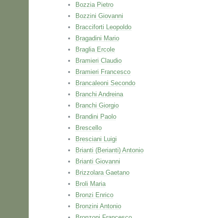
Bozzia Pietro
Bozzini Giovanni
Bracciforti Leopoldo
Bragadini Mario
Braglia Ercole
Bramieri Claudio
Bramieri Francesco
Brancaleoni Secondo
Branchi Andreina
Branchi Giorgio
Brandini Paolo
Brescello
Bresciani Luigi
Brianti (Berianti) Antonio
Brianti Giovanni
Brizzolara Gaetano
Broli Maria
Bronzi Enrico
Bronzini Antonio
Bronzoni Francesco