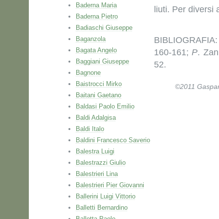
Baderna Maria
liuti. Per divers
Baderna Pietro
Badiaschi Giuseppe
Baganzola
BIBLIOGRAFIA: 
Bagata Angelo
160-161;
P
. Zan
Baggiani Giuseppe
52.
Bagnone
Baistrocci Mirko
©2011 Gaspare 
Baitani Gaetano
Baldasi Paolo Emilio
Baldi Adalgisa
Baldi Italo
Baldini Francesco Saverio
Balestra Luigi
Balestrazzi Giulio
Balestrieri Lina
Balestrieri Pier Giovanni
Ballerini Luigi Vittorio
Balletti Bernardino
Ballotta Paolo