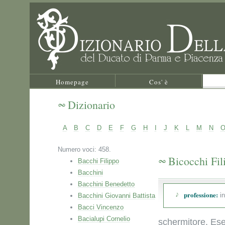
Homepage
Cos' è
Dizionario
A
B
C
D
E
F
G
H
I
J
K
L
M
N
Numero voci: 458.
Bicocchi Fil
Bacchi Filippo
Bacchini
Bacchini Benedetto
professione:
in
Bacchini Giovanni Battista
Bacci Vincenzo
Bacialupi Cornelio
schermitore. Esegu