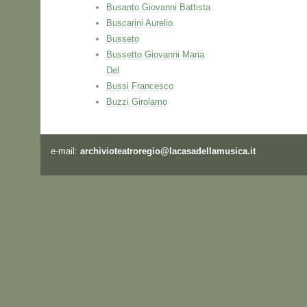
Busanto Giovanni Battista
Buscarini Aurelio
Busseto
Bussetto Giovanni Maria
Del
Bussi Francesco
Buzzi Girolamo
e-mail:
archivioteatroregio@lacasadellamusica.it