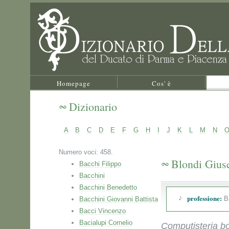
Homepage
Cos' è
Dizionario
A
B
C
D
E
F
G
H
I
J
K
L
M
N
Numero voci: 458.
Blondi Gius
Bacchi Filippo
Bacchini
Bacchini Benedetto
professione:
Ba
Bacchini Giovanni Battista
Bacci Vincenzo
Bacialupi Cornelio
Computisteria bor