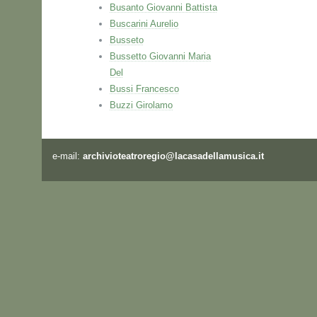
Busanto Giovanni Battista
Buscarini Aurelio
Busseto
Bussetto Giovanni Maria
Del
Bussi Francesco
Buzzi Girolamo
e-mail:
archivioteatroregio@lacasadellamusica.it