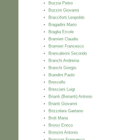
Bozzia Pietro
Bozzini Giovanni
Bracciforti Leopoldo
Bragadini Mario
Braglia Ercole
Bramieri Claudio
Bramieri Francesco
Brancaleoni Secondo
Branchi Andreina
Branchi Giorgio
Brandini Paolo
Brescello
Bresciani Luigi
Brianti (Berianti) Antonio
Brianti Giovanni
Brizzolara Gaetano
Broli Maria
Bronzi Enrico
Bronzini Antonio
Bronzoni Francesco