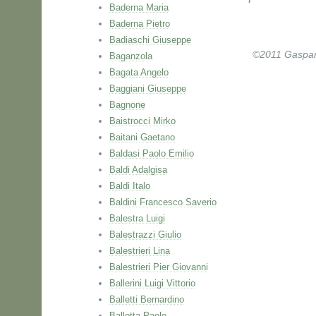
Baderna Maria
Baderna Pietro
Badiaschi Giuseppe
©2011 Gaspare 
Baganzola
Bagata Angelo
Baggiani Giuseppe
Bagnone
Baistrocci Mirko
Baitani Gaetano
Baldasi Paolo Emilio
Baldi Adalgisa
Baldi Italo
Baldini Francesco Saverio
Balestra Luigi
Balestrazzi Giulio
Balestrieri Lina
Balestrieri Pier Giovanni
Ballerini Luigi Vittorio
Balletti Bernardino
Ballotta Paolo